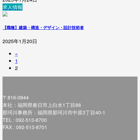
求人情報
【職種】建築・構造・デザイン・設計技術者
2025年1月20日
«
投
固
1
稿
固
定
2
の
定
ペ
ペ
ー
ペ
ー
ジ
ー
〒816-0844
ジ
ジ
本社：福岡県春日市上白水1丁目88
那珂川事務所：福岡県那珂川市中原3丁目40-1
送
TEL : 092-513-8700
り
FAX : 092-513-8701