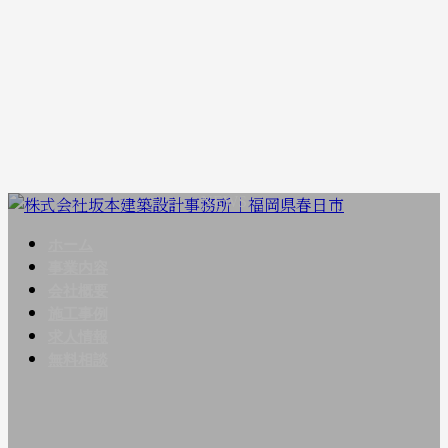
コ
ナ
NEWS
ン
ビ
ホーム
テ
ゲ
事業内容
ン
ー
会社概要
ツ
シ
施工事例
へ
ョ
求人情報
ス
ン
無料相談
キ
に
ッ
移
プ
動